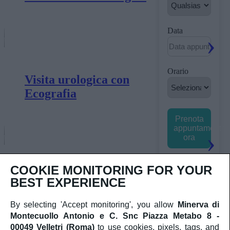
Data
Orario
Visita urologica con
Ecografia
Prenota
appuntamento
ora
Non ci sono
COOKIE MONITORING FOR YOUR
date
Visita Urologica di
disponibili.
BEST EXPERIENCE
Contatta il
controllo
nostro
By selecting 'Accept monitoring', you allow
Minerva di
centralino al
Montecuollo Antonio e C. Snc Piazza Metabo 8 -
numero
+39
06 9635554
00049 Velletri (Roma)
to use cookies, pixels, tags, and