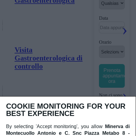
Gastroenterologica
Data
Orario
Visita
Gastroenterologica di
controllo
Prenota
appuntamento
ora
Non ci sono
date
COOKIE MONITORING FOR YOUR
disponibili.
Contatta il
BEST EXPERIENCE
Riabilitazione del piano
nostro
centralino al
Perineale
By selecting 'Accept monitoring', you allow
Minerva di
numero
+39
Montecuollo Antonio e C. Snc Piazza Metabo 8 -
06 9635554