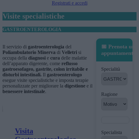
Registrati e accedi
Visite specialistiche
GASTROENTEROLOGIA
📅 Prenota un
Il servizio di
gastroenterologia
del
Poliambulatorio Minerva
di
Velletri
si
appuntamento
occupa della
diagnosi
e
cura
delle malattie
dell’apparato digerente, come
reflusso
gastroesofageo, gastrite, colon irritabile e
Specialità
disturbi intestinali.
Il
gastroenterologo
esegue visite specialistiche e imposta terapie
personalizzate per migliorare la
digestione
e il
benessere intestinale
.
Ragione
Visita
Specialista