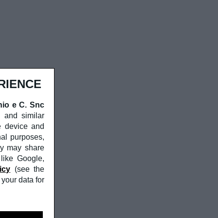
RIENCE
nio e C. Snc
, and similar
e device and
nal purposes,
ny may share
 like Google,
icy
(see the
your data for