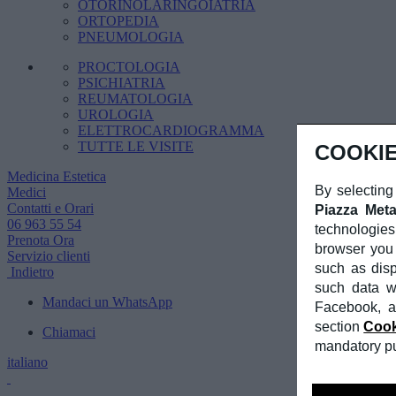
OTORINOLARINGOIATRIA
ORTOPEDIA
PNEUMOLOGIA
PROCTOLOGIA
PSICHIATRIA
REUMATOLOGIA
UROLOGIA
ELETTROCARDIOGRAMMA
TUTTE LE VISITE
COOKIE
Medicina Estetica
By selecting
Medici
Contatti e Orari
Piazza Meta
06 963 55 54
technologies
Prenota Ora
browser you 
Servizio clienti
such as dis
Indietro
such data wi
Mandaci un WhatsApp
Facebook, a
section
Cook
Chiamaci
mandatory pur
italiano