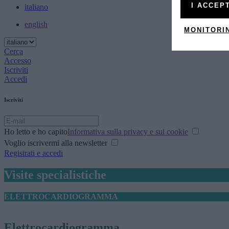
I ACCEP
italiano
english
MONITORI
Cerca
Accesso
Iscriviti
Accedi
Iscriviti
Ho letto e ho capito
Informativa sulla privacy e sui cookie
Voglio iscrivermi alla newsletter
Registrati e accedi
Visite specialistiche
ELETTROCARDIOGRAMMA
Elettrocardiogramma