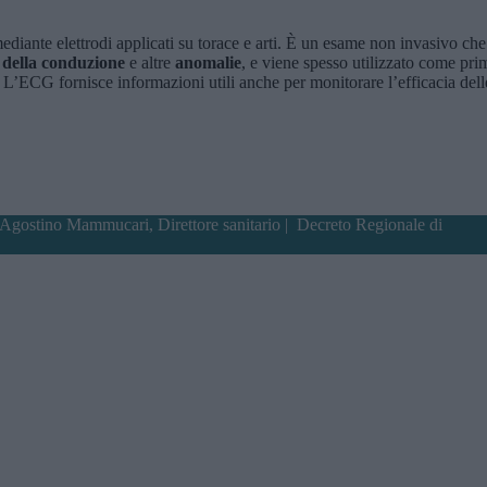
e mediante elettrodi applicati su torace e arti. È un esame non invasivo che
i della conduzione
e altre
anomalie
, e viene spesso utilizzato come pri
. L’ECG fornisce informazioni utili anche per monitorare l’efficacia dell
 Agostino Mammucari, Direttore sanitario |
Decreto Regionale di