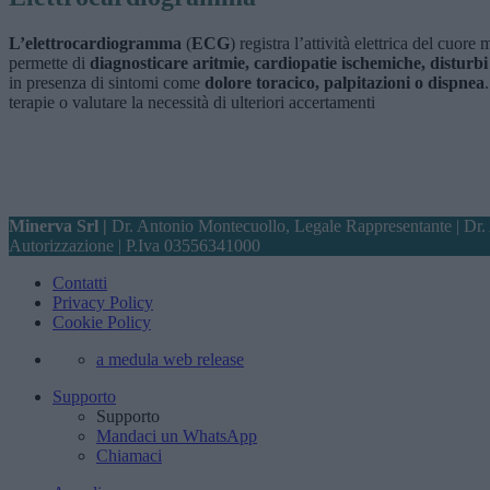
L’elettrocardiogramma
(
ECG
) registra l’attività elettrica del cuor
permette di
diagnosticare aritmie, cardiopatie ischemiche, disturb
in presenza di sintomi come
dolore toracico, palpitazioni o dispnea
terapie o valutare la necessità di ulteriori accertamenti
Minerva Srl |
Dr. Antonio Montecuollo, Legale Rappresentante | Dr.
Autorizzazione
| P.Iva 03556341000
Contatti
Privacy Policy
Cookie Policy
a medula web release
Supporto
Supporto
Mandaci un WhatsApp
Chiamaci